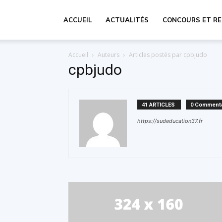
ACCUEIL
ACTUALITÉS
CONCOURS ET R
Accueil
Auteurs
Articles postés par cpbjudo
cpbjudo
41 ARTICLES
0 Commenta
https://sudeducation37.fr