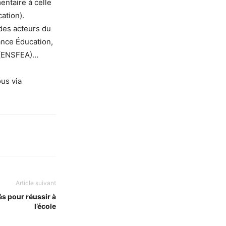
entaire à celle
ation).
des acteurs du
ance Éducation,
e (ENSFEA)…
ous via
Article suivant
és pour réussir à
l’école