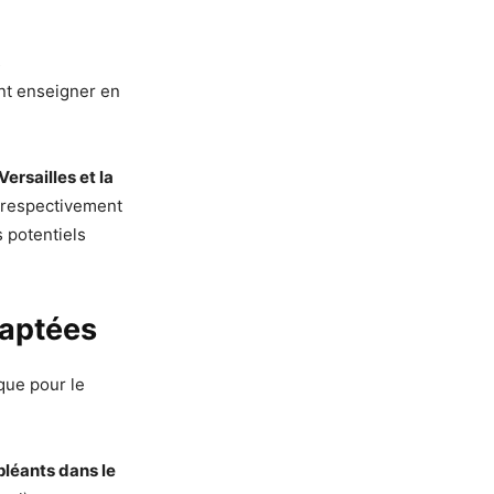
s
ant enseigner en
Versailles et la
a respectivement
 potentiels
daptées
que pour le
pléants dans le