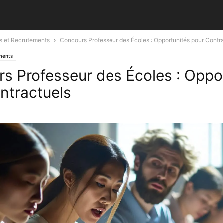
s et Recrutements
Concours Professeur des Écoles : Opportunités pour Contr
ments
s Professeur des Écoles : Oppo
ntractuels