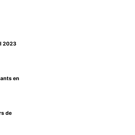
el 2023
ants en
rs de