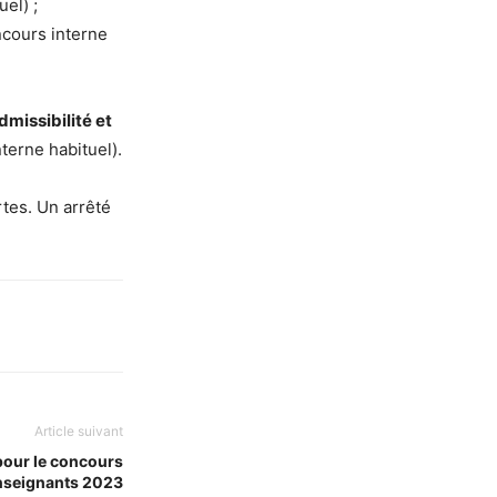
el) ;
ncours interne
dmissibilité et
terne habituel).
tes. Un arrêté
Article suivant
pour le concours
nseignants 2023