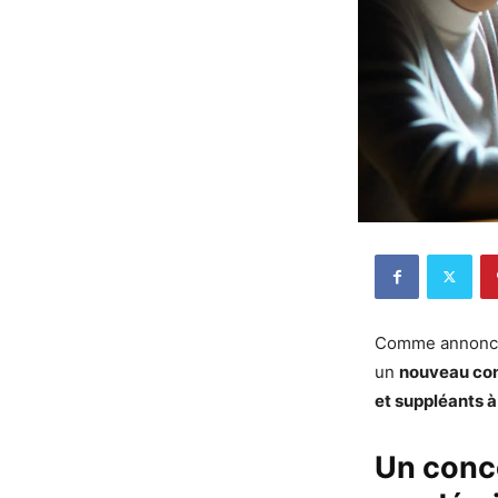
Comme annoncé l
un
nouveau con
et suppléants à 
Un conco