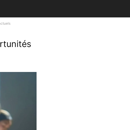
actuels
rtunités